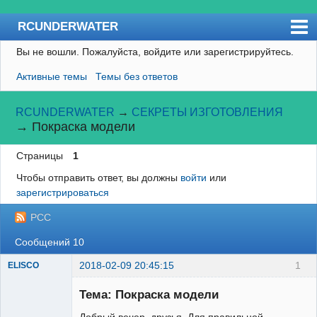
RCUNDERWATER
Вы не вошли.
Пожалуйста, войдите или зарегистрируйтесь.
Форум
Активные темы
Темы без ответов
Пользователи
Правила
RCUNDERWATER
→
СЕКРЕТЫ ИЗГОТОВЛЕНИЯ
→
Покраска модели
Поиск
Страницы
1
Регистрация
Чтобы отправить ответ, вы должны
войти
или
Вход
зарегистрироваться
RCSUBMARINE
РСС
Сообщений 10
2018-02-09 20:45:15
1
ELISCO
Тема: Покраска модели
Добрый вечер, друзья. Для правильной