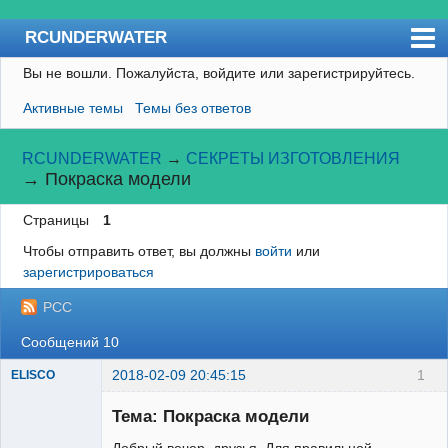
RCUNDERWATER
Вы не вошли.
Пожалуйста, войдите или зарегистрируйтесь.
Форум
Активные темы
Темы без ответов
Пользователи
Правила
RCUNDERWATER
→
СЕКРЕТЫ ИЗГОТОВЛЕНИЯ
→
Покраска модели
Поиск
Страницы
1
Регистрация
Чтобы отправить ответ, вы должны
войти
или
Вход
зарегистрироваться
RCSUBMARINE
РСС
Сообщений 10
2018-02-09 20:45:15
1
ELISCO
Тема: Покраска модели
Добрый вечер, друзья. Для правильной