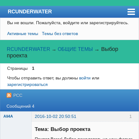
RCUNDERWATER
Вы не вошли.
Пожалуйста, войдите или зарегистрируйтесь.
Форум
Активные темы
Темы без ответов
Пользователи
Правила
→
Выбор
RCUNDERWATER
→
ОБЩИЕ ТЕМЫ
проекта
Поиск
Страницы
1
Регистрация
Чтобы отправить ответ, вы должны
войти
или
Вход
зарегистрироваться
RCSUBMARINE
РСС
Сообщений 4
2016-10-02 20:50:51
1
Ali4A
Тема: Выбор проекта
Привет Всем! Добро пожаловать на наш форум