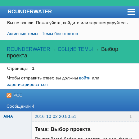
RCUNDERWATER
Вы не вошли.
Пожалуйста, войдите или зарегистрируйтесь.
Форум
Активные темы
Темы без ответов
Пользователи
Правила
→
Выбор
RCUNDERWATER
→
ОБЩИЕ ТЕМЫ
проекта
Поиск
Страницы
1
Регистрация
Чтобы отправить ответ, вы должны
войти
или
Вход
зарегистрироваться
RCSUBMARINE
РСС
Сообщений 4
2016-10-02 20:50:51
1
Ali4A
Тема: Выбор проекта
Привет Всем! Добро пожаловать на наш форум